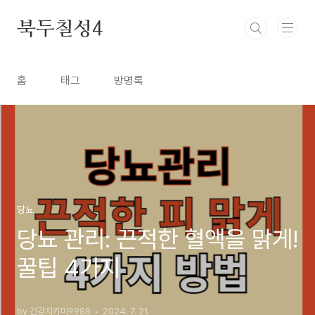
본문 바로가기
북두칠성4
홈
태그
방명록
당뇨
당뇨 관리: 끈적한 혈액을 맑게!
꿀팁 4가지
by 건강지키미9988
2024. 7. 21.