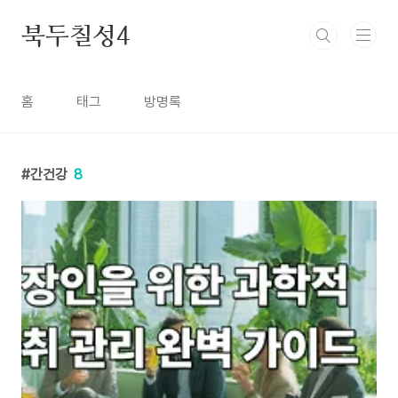
본문 바로가기
북두칠성4
홈
태그
방명록
간건강
8