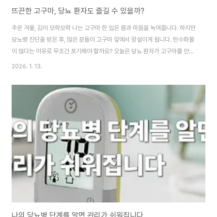
뜨끈한 고구마, 당뇨 환자도 즐길 수 있을까?
추운 겨울, 김이 모락모락 나는 고구마 한 입은 몸과 마음을 녹여줍니다. 하지만
당뇨병 진단을 받은 후, 많은 분들이 고구마 앞에서 망설이게 됩니다. 탄수화물
이 많다는 이유로 무조건 포기해야 할까요? 오늘은 당뇨 환자가 고구마를 안전
하게 즐기는 방법을 알아보겠습니다. 부제: 당뇨 환자를 위한 고구마 섭취 가이
2026. 1. 13.
드 이 글의 순서1. 당뇨병 환자도 고구마를 먹을 수 있을까?2. 조리법에 따라 달
라지는 혈당 영향3. 적정 섭취량과 먹는 시간대4. 고구마와 함께 먹으면 좋은
음식5. Q&A6. 결론 이 글의 요약✔ 당뇨 환자에게 절대 금지 음식은 없으며
중요한 것은 섭취 방법입니다. ✔ 군고구마보다 삶거나 찐 고구마가 혈당 상승
을 덜 유발합니다. ✔ 식사대용으로 먹을 때는 120~150g 정도가 적당한 양입
니다..
나의 당뇨병 단계를 알면 관리가 쉬워집니다