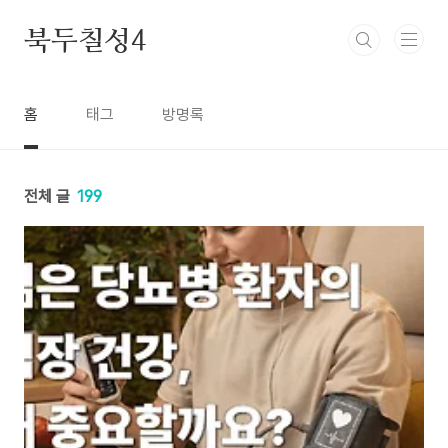
본문 바로가기
북두칠성4
홈
태그
방명록
전체 글
199