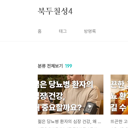
본문 바로가기
북두칠성4
홈
태그
방명록
분류 전체보기
199
젊은 당뇨병 환자의 심장 건강, 왜 중요할까요?