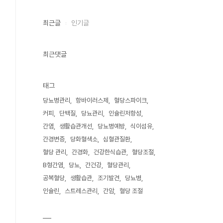
최근글
인기글
최근댓글
태그
당뇨병관리
항바이러스제
혈당스파이크
커피
단백질
당뇨관리
인슐린저항성
간염
생활습관개선
당뇨병예방
식이섬유
간경변증
당화혈색소
심혈관질환
혈당 관리
간경화
건강한식습관
혈당조절
B형간염
당뇨
간건강
혈당관리
공복혈당
생활습관
조기발견
당뇨병
인슐린
스트레스관리
간암
혈당 조절