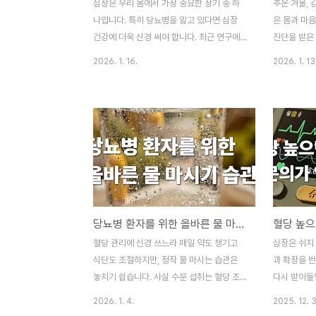
심장은 우리 몸에서 가장 중요한 장기 중 하
추운 겨울, 
나입니다. 특히 당뇨병을 앓고 있다면 심장
은 몸과 마
건강에 더욱 신경 써야 합니다. 최근 연구에
진단을 받은 
따르면 당뇨병 환자는 일반인보다 급성 심장
망설이게 됩
2026. 1. 16.
2026. 1. 13
사 위험이 최대 6.5배나 높으며, 놀랍게도 젊
무조건 포기
은 환자일수록 위험도가 더 크다고 합니다.
가 고구마를
오늘은 당뇨병과 심장 건강의 관계, 그리고
겠습니다. 부
우리가 실천할 수 있는 예방법을 함께 알아보
취 가이드 이
겠습니다. 부제: 젊은당뇨병 환자가 꼭 알아
마를 먹을 수
야 할 심장 위험 신호 이 글의 순서1. 당뇨병
지는 혈당 영
환자의 급성 심장사 위험은 얼마나 높을까2.
4. 고구마와
젊은 당뇨병 환자가 더 위험한 이유3. 심장
Q&A6. 결
건강을 위협하는 세 가지 주요 원인4. 매일
절대 금지 
당뇨병 환자를 위한 올바른 물 마시기 습관
실천할 수 있는 심장 건강 관리법5. 정기 검
방법입니다.
진의 중요성과 검사 항목6. Q&A7. 결론 이
마가 혈당 상
혈당 관리에 신경 쓰느라 매일 약도 챙기고
심장은 쉬지 
글의 요약✔ 당뇨병 환자는 일반인보다 급성
용으로 먹을 
식단도 조절하지만, 정작 물 마시는 습관은
과 확장을 
심..
양입니다..
놓치기 쉽습니다. 사실 수분 섭취는 혈당 조
다시 받아들
절만큼이나 중요한 관리 포인트입니다. 물을
당 심박수를
2026. 1. 4.
2025. 12. 3
충분히 마셔야 혈액이 원활하게 흐르고, 신진
보다 빠르거