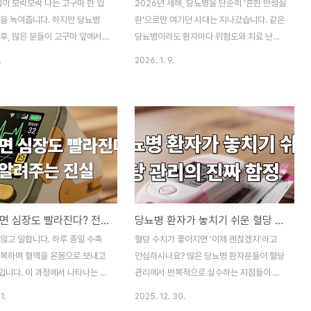
김이 모락모락 나는 고구마 한 입
2026년 새해, 당뇨병을 단순히 '흔한 만성질
음을 녹여줍니다. 하지만 당뇨병
환'으로만 여기던 시대는 지나갔습니다. 같은
후, 많은 분들이 고구마 앞에서
당뇨병이라도 환자마다 위험도와 치료 난이
니다. 탄수화물이 많다는 이유로
도는 천차만별입니다. 이제는 질환의 본질과
.
2026. 1. 9.
해야 할까요? 오늘은 당뇨 환자
중증도를 제대로 들여다보고, 나에게 맞는 관
 안전하게 즐기는 방법을 알아보
리 방법을 찾아야 할 때입니다. 오늘은 새롭
제: 당뇨 환자를 위한 고구마 섭
게 등장한 '중증 당뇨병 분류 체계'를 통해 당
 글의 순서1. 당뇨병 환자도 고구
뇨병 관리의 새로운 방향을 함께 살펴보겠습
 있을까?2. 조리법에 따라 달라
니다. 부제: 당뇨병, 이제는 중증도로 분류합
향3. 적정 섭취량과 먹는 시간대
니다 이 글의 순서1. 왜 세분화된 분류가 필요
 함께 먹으면 좋은 음식5.
할까2. 중증 당뇨병, 이렇게 나뉩니다3. 중증
론 이 글의 요약✔ 당뇨 환자에게
분류가 일상 관리로 이어지려면4. Q&A5.
음식은 없으며 중요한 것은 섭취
결론 이 글의 요약 ✔ 기존 1형·2형 분류는 환
혈당 높으면 심장도 빨라진다? 전문의가 알려주는 진실
당뇨병 환자가 놓치기 쉬운 혈당 관리의 진짜 함정
 ✔ 군고구마보다 삶거나 찐 고구
자별 위험도를 제대로 반영하지 못했습니다.
승을 덜 유발합니다. ✔ 식사대
✔ 중증도를 평가하지 않으면 합병증을 놓쳐
않고 일합니다. 하루 종일 수축
혈당 수치가 좋아지면 '이제 괜찮겠지'라고
때는 120~150g 정도가 적당한
예후가 나빠질 수 있습니다.✔ 새 분류 체계
반복하며 혈액을 온몸으로 보내고
안심하시나요? 많은 당뇨병 환자분들이 혈당
는..
입니다. 이 과정에서 나타나는 분
관리에서 반복적으로 실수하는 지점들이 있
 심장박동수라고 부르는데, 정상
습니다. 오늘은 일상에서 무심코 지나치기 쉬
1.
2025. 12. 30.
나 느리면 우리 몸의 균형이 어긋
운 혈당 관리의 실수들을 짚어보고, 어떻게