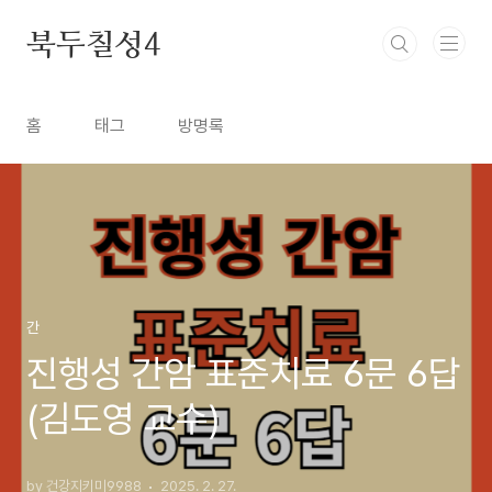
본문 바로가기
북두칠성4
홈
태그
방명록
간
진행성 간암 표준치료 6문 6답
(김도영 교수)
by 건강지키미9988
2025. 2. 27.