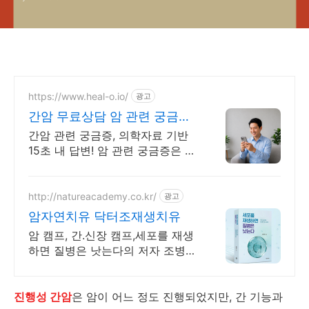
https://www.heal-o.io/
광고
간암 무료상담 암 관련 궁금증
은 힐오에서
간암 관련 궁금증, 의학자료 기반
15초 내 답변! 암 관련 궁금증은 힐
오에서
http://natureacademy.co.kr/
광고
암자연치유 닥터조재생치유
암 캠프, 간.신장 캠프,세포를 재생
하면 질병은 낫는다의 저자 조병식
의 자연치유법
진행성 간암
은 암이 어느 정도 진행되었지만, 간 기능과