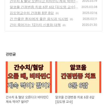
간수치 & 혈당 오른다고 비타민C 계속 먹어?
2025.03.19
말어?
알코올 간경변증 치료 6문 6답 [김도영 교수]
(0)
2025.03.08
김도영교수의 간경화 8문 8답
(0)
2025.02.16
(0)
간 안좋은 환자에게 좋은 음식과 식사법
2025.02.11
(0)
간이 죽어가는 12가지 신호와 대책
2025.01.30
(0)
관련글
간수치 & 혈당 오른다고 비타민C
알코올 간경변증 치료 6문 6답
계속 먹어? 말어?
[김도영 교수]