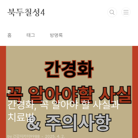
본문 바로가기
북두칠성4
홈
태그
방명록
간
간경화, 꼭 알아야 할 사실과
치료법
by 건강지키미9988
2025. 4. 2.