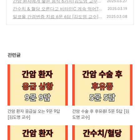
간암 환자에게 좋은 음식 6가지[김도영 교수]
(0)
2025.03.27
간수치 & 혈당 오른다고 비타민C 계속 먹어?
(0)
2025.03.19
말어?
알코올 간경변증 치료 6문 6답 [김도영 교수]
(0)
2025.03.08
(0)
관련글
간암 환자 응급실 오는 9문 9답
간암 수술 후 후유증! 5문 5답 [김
[김도영 교수]
도영 교수]