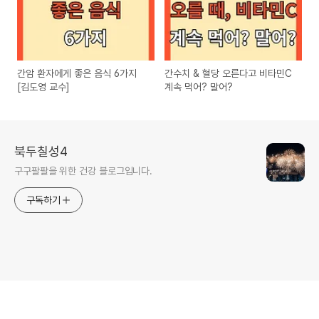
간암 환자에게 좋은 음식 6가지
간수치 & 혈당 오른다고 비타민C
[김도영 교수]
계속 먹어? 말어?
북두칠성4
구구팔팔을 위한 건강 블로그입니다.
구독하기