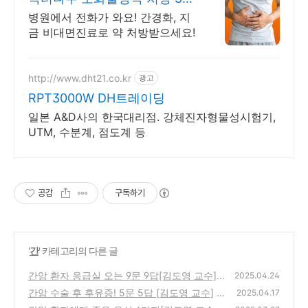
일 24시간 진료가능
병원에서 전화가 와요! 간경화, 지
금 비대면진료로 약 처방받으세요!
http://www.dht21.co.kr
광고
RPT3000W DH트레이딩
일본 A&D사의 한국대리점. 강체진자형물성시험기,
UTM, 수분계, 점도계 등
공감
구독하기
'
간
' 카테고리의 다른 글
간암 환자 응급실 오는 9문 9답[김도영 교수]
2025.04.24
간암 수술 후 후유증! 5문 5답 [김도영 교수]
(0)
2025.04.17