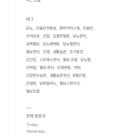
최근댓글
태그
당뇨
인슐린저항성
항바이러스제
인슐린
식이섬유
간암
심혈관질환
당뇨관리
공복혈당
당뇨병예방
당뇨병관리
혈당관리
간염
생활습관
조기발견
간건강
스트레스관리
혈당 조절
당뇨병
단백질
혈당 관리
간경변증
커피
건강한식습관
생활습관개선
B형간염
간경화
당화혈색소
혈당스파이크
혈당조절
전체 방문자
Today :
Yesterday :