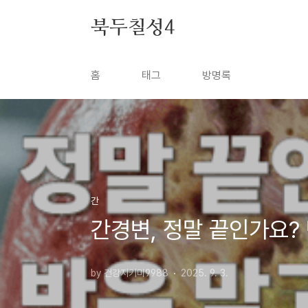
본문 바로가기
북두칠성4
홈
태그
방명록
간
간경변, 정말 끝인가요? 
by 건강지키미9988
2025. 9. 3.