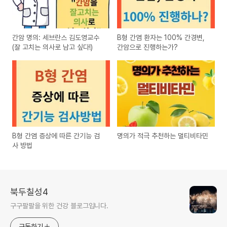
간암 명의: 세브란스 김도영교수
B형 간염 환자는 100% 간경변,
(잘 고치는 의사로 남고 싶다!)
간암으로 진행하는가?
B형 간염 증상에 따른 간기능 검
명의가 적극 추천하는 멀티비타민
사 방법
북두칠성4
구구팔팔을 위한 건강 블로그입니다.
구독하기