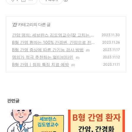
'
간
' 카테고리의 다른 글
간암 명의: 세브란스 김도영교수(잘 고치는 의
2023.11.30
사로 남고 싶다!)
B형 간염 환자는 100% 간경변, 간암으로 진행
(0)
2023.11.26
하는가?
B형 간염 증상에 따른 간기능 검사 방법
(0)
2023.11.17
(0)
명의가 적극 추천하는 멀티비타민
2023.11.12
(0)
B형 간염ㅣ정의 특징 치료 예방
2023.11.11
(0)
관련글