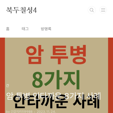
본문 바로가기
북두칠성4
홈
태그
방명록
간
암 투병 안타까운 8가지 사례
by 건강지키미9988
2023. 11. 24.