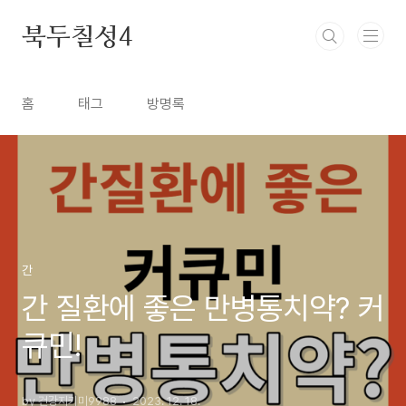
본문 바로가기
북두칠성4
홈
태그
방명록
간
간 질환에 좋은 만병통치약? 커
큐민!
by 건강지키미9988
2023. 12. 18.