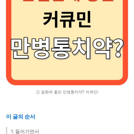
간 질환에 좋은 만병통치약? 커큐민!
이 글의 순서
1. 들어가면서