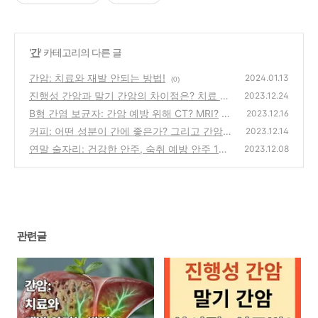
'
간
' 카테고리의 다른 글
간암: 치료와 재발 안되는 방법!
2024.01.13
(0)
진행성 간암과 말기 간암의 차이점은? 치료 방
2023.12.24
법은?
B형 간염 보균자: 간암 예방 위해 CT? MRI?
(0)
2023.12.16
커피: 어떤 성분이 간에 좋은가? 그리고 간암
(0)
2023.12.14
예방!
연말 술자리: 건강한 안주, 숙취 예방 안주 17
(0)
2023.12.08
가지!
(0)
관련글