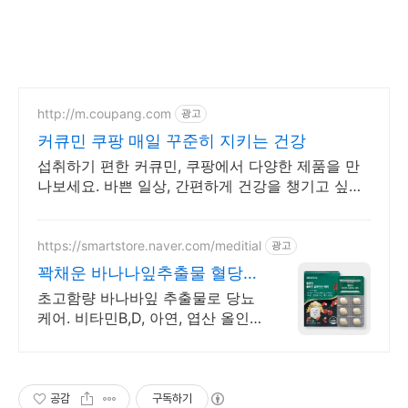
http://m.coupang.com
광고
커큐민 쿠팡 매일 꾸준히 지키는 건강
섭취하기 편한 커큐민, 쿠팡에서 다양한 제품을 만
나보세요. 바쁜 일상, 간편하게 건강을 챙기고 싶다
면 로켓배송으로 받아보세요.
https://smartstore.naver.com/meditial
광고
꽉채운 바나나잎추출물 혈당컷
식약처 기능성 인정원료 사용
초고함량 바나바잎 추출물로 당뇨
케어. 비타민B,D, 아연, 엽산 올인
원
공감
구독하기