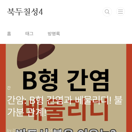
본문 바로가기
북두칠성4
홈
태그
방명록
간
간암: B형 간염과 베물리디! 불
가분 관계!
by 건강지키미9988
2024. 1. 14.