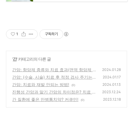
1
구독하기
'
간
' 카테고리의 다른 글
간암: 항암제 종류와 치료 효과(면역 항암제 시
2024.01.28
대로!)
간암: (수술, 시술) 치료 후 적정 검사 주기는?
(0)
2024.01.17
관리 방법!
간암: 치료와 재발 안되는 방법!
(0)
2024.01.13
(0)
진행성 간암과 말기 간암의 차이점은? 치료 방
2023.12.24
법은?
간 질환에 좋은 만병통치약? 커큐민!
(0)
2023.12.18
(0)