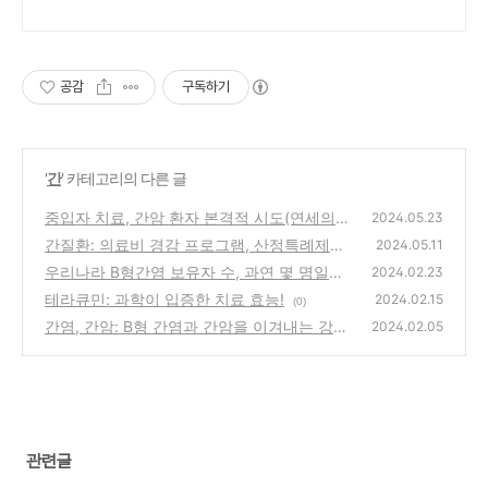
공감
구독하기
'
간
' 카테고리의 다른 글
중입자 치료, 간암 환자 본격적 시도(연세의료
2024.05.23
원)
간질환: 의료비 경감 프로그램, 산정특례제도!
(0)
2024.05.11
우리나라 B형간염 보유자 수, 과연 몇 명일까?
(0)
2024.02.23
테라큐민: 과학이 입증한 치료 효능!
(0)
2024.02.15
(0)
간염, 간암: B형 간염과 간암을 이겨내는 강력
2024.02.05
한 툴(베믈리디)
(0)
관련글