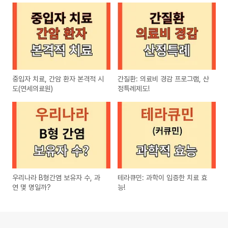
중입자 치료, 간암 환자 본격적 시
간질환: 의료비 경감 프로그램, 산
도(연세의료원)
정특례제도!
우리나라 B형간염 보유자 수, 과
테라큐민: 과학이 입증한 치료 효
연 몇 명일까?
능!