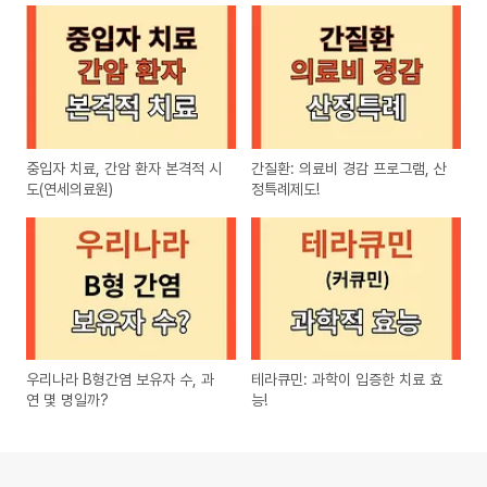
중입자 치료, 간암 환자 본격적 시
간질환: 의료비 경감 프로그램, 산
도(연세의료원)
정특례제도!
우리나라 B형간염 보유자 수, 과
테라큐민: 과학이 입증한 치료 효
연 몇 명일까?
능!