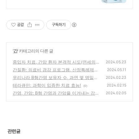
의 자연치유법
공감
구독하기
'
간
' 카테고리의 다른 글
중입자 치료, 간암 환자 본격적 시도(연세의료
2024.05.23
원)
간질환: 의료비 경감 프로그램, 산정특례제도!
(0)
2024.05.11
우리나라 B형간염 보유자 수, 과연 몇 명일까?
(0)
2024.02.23
테라큐민: 과학이 입증한 치료 효능!
(0)
2024.02.15
(0)
간염, 간암: B형 간염과 간암을 이겨내는 강력
2024.02.05
한 툴(베믈리디)
(0)
관련글