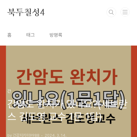
본문 바로가기
북두칠성4
홈
태그
방명록
간
간암도 완치가 있나요?(세브란
스 김도영 교수 1문 1답)
by 건강지키미9988
2024. 3. 14.