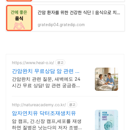
간암 환자를 위한 건강한 식단ㅣ음식으로 치료와 예방
gratedip04.gratedip.com
https://www.heal-o.io/
광고
간암완치 무료상담 암 관련 궁
금증은 힐오에서
간암완치 관련 질문, 새벽에도 24
시간 무료 상담! 암 관련 궁금증은
힐오에서
http://natureacademy.co.kr/
광고
암자연치유 닥터조재생치유
암 캠프, 간.신장 캠프,세포를 재생
하면 질병은 낫는다의 저자 조병식