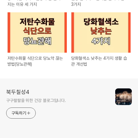
지는 이유 세 가지
3가지
저탄수화물 식단으로 당뇨약 끊는
당화혈색소 낮추는 4가지 생활 습
방법(당뇨관해)
관 개선법
북두칠성4
구구팔팔을 위한 건강 블로그입니다.
구독하기