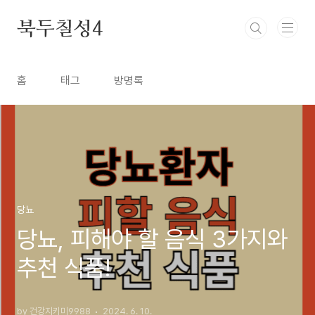
본문 바로가기
북두칠성4
홈
태그
방명록
당뇨
당뇨, 피해야 할 음식 3가지와
추천 식품!
by 건강지키미9988
2024. 6. 10.