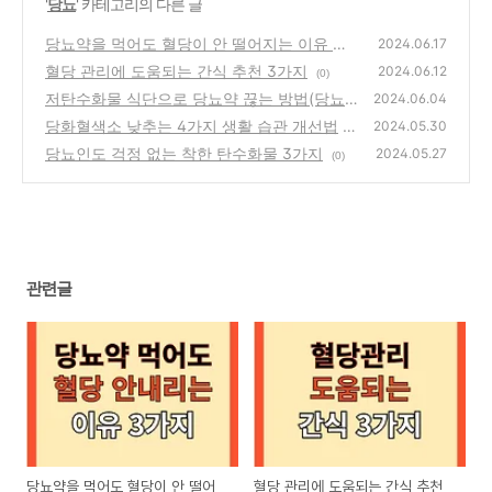
'
당뇨
' 카테고리의 다른 글
당뇨약을 먹어도 혈당이 안 떨어지는 이유 세
2024.06.17
가지
혈당 관리에 도움되는 간식 추천 3가지
(0)
2024.06.12
(0)
저탄수화물 식단으로 당뇨약 끊는 방법(당뇨
2024.06.04
관해)
당화혈색소 낮추는 4가지 생활 습관 개선법
(0)
2024.05.30
당뇨인도 걱정 없는 착한 탄수화물 3가지
(0)
2024.05.27
(0)
관련글
당뇨약을 먹어도 혈당이 안 떨어
혈당 관리에 도움되는 간식 추천