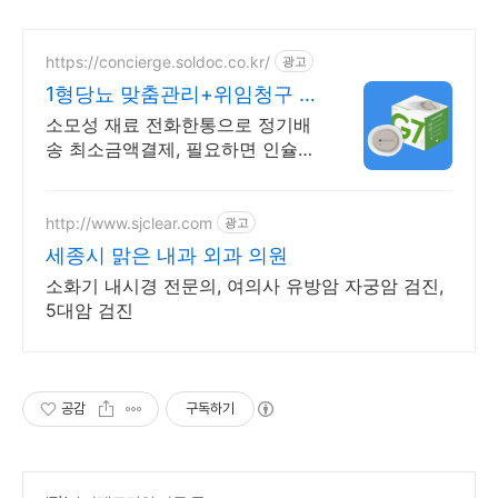
https://concierge.soldoc.co.kr/
광고
1형당뇨 맞춤관리+위임청구 재
처방 주기 무료알림
소모성 재료 전화한통으로 정기배
송 최소금액결제, 필요하면 인슐린
처방까지 한번에!
http://www.sjclear.com
광고
세종시 맑은 내과 외과 의원
소화기 내시경 전문의, 여의사 유방암 자궁암 검진,
5대암 검진
공감
구독하기