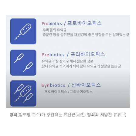
명의(김도영 교수)가 추천하는 유산균(사진: 명의의 처방전 유튜브)