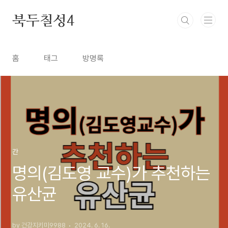
본문 바로가기
북두칠성4
홈
태그
방명록
간
명의(김도영 교수)가 추천하는
유산균
by 건강지키미9988
2024. 6. 16.