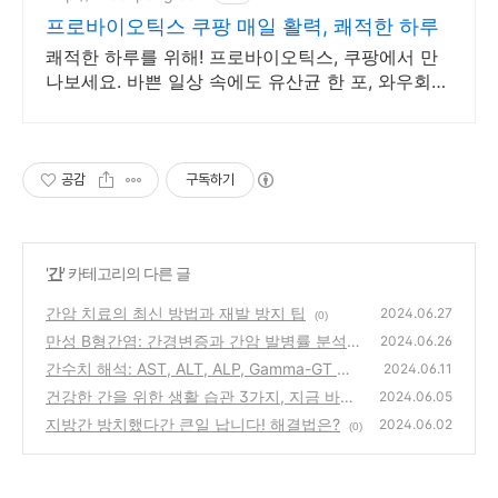
프로바이오틱스 쿠팡 매일 활력, 쾌적한 하루
쾌적한 하루를 위해! 프로바이오틱스, 쿠팡에서 만
나보세요. 바쁜 일상 속에도 유산균 한 포, 와우회원
무료배송으로 편리하게!
공감
구독하기
'
간
' 카테고리의 다른 글
간암 치료의 최신 방법과 재발 방지 팁
2024.06.27
(0)
만성 B형간염: 간경변증과 간암 발병률 분석
2024.06.26
간수치 해석: AST, ALT, ALP, Gamma-GT 등
(0)
2024.06.11
건강한 간을 위한 생활 습관 3가지, 지금 바로
(0)
2024.06.05
시작!
지방간 방치했다간 큰일 납니다! 해결법은?
(0)
2024.06.02
(0)