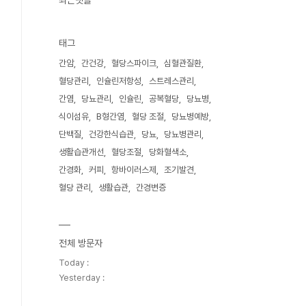
최근댓글
태그
간암
간건강
혈당스파이크
심혈관질환
혈당관리
인슐린저항성
스트레스관리
간염
당뇨관리
인슐린
공복혈당
당뇨병
식이섬유
B형간염
혈당 조절
당뇨병예방
단백질
건강한식습관
당뇨
당뇨병관리
생활습관개선
혈당조절
당화혈색소
간경화
커피
항바이러스제
조기발견
혈당 관리
생활습관
간경변증
전체 방문자
Today :
Yesterday :