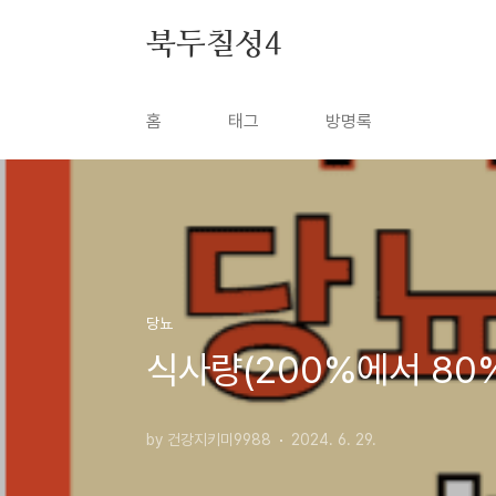
본문 바로가기
북두칠성4
홈
태그
방명록
당뇨
식사량(200%에서 80
by 건강지키미9988
2024. 6. 29.