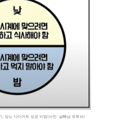
이기, 당뇨 다이어트 성공 비법(사진: 살빼남 유튜브)