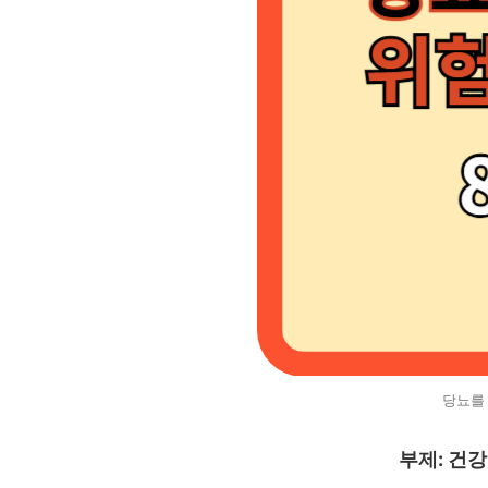
당뇨를
부제: 건