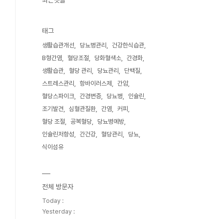
최근댓글
태그
생활습관개선
당뇨병관리
건강한식습관
B형간염
혈당조절
당화혈색소
간경화
생활습관
혈당 관리
당뇨관리
단백질
스트레스관리
항바이러스제
간암
혈당스파이크
간경변증
당뇨병
인슐린
조기발견
심혈관질환
간염
커피
혈당 조절
공복혈당
당뇨병예방
인슐린저항성
간건강
혈당관리
당뇨
식이섬유
전체 방문자
Today :
Yesterday :