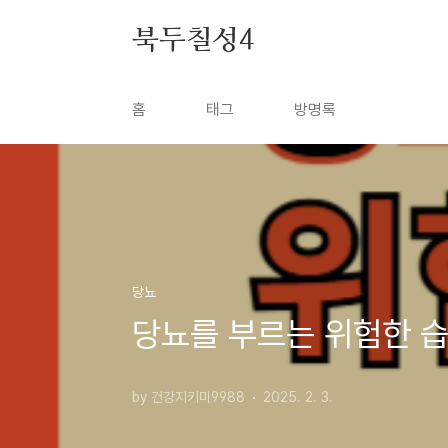
본문 바로가기
북두칠성4
홈
태그
방명록
당뇨
당뇨를 부르는 위험한 습
by 건강지키미9988
2025. 2. 3.