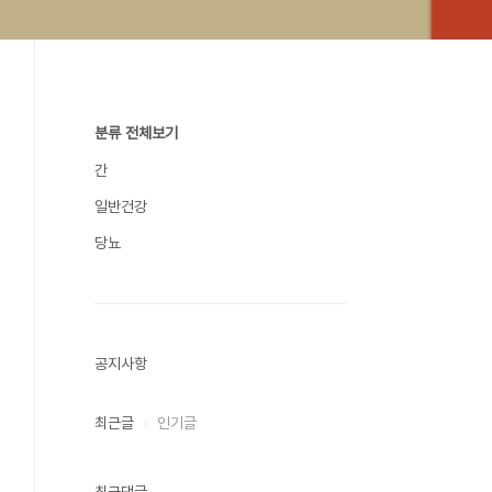
분류 전체보기
간
일반건강
당뇨
공지사항
최근글
인기글