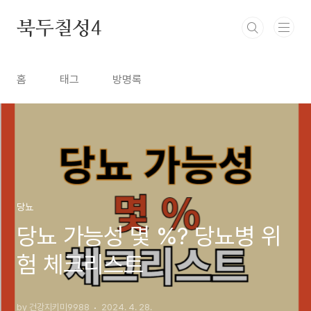
본문 바로가기
북두칠성4
홈
태그
방명록
당뇨
당뇨 가능성 몇 %? 당뇨병 위
험 체크리스트
by 건강지키미9988
2024. 4. 28.