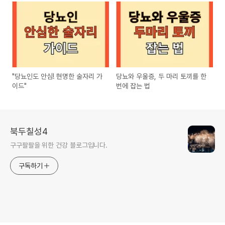
"당뇨인도 안심! 현명한 술자리 가
당뇨와 우울증, 두 마리 토끼를 한
이드"
번에 잡는 법
북두칠성4
구구팔팔을 위한 건강 블로그입니다.
구독하기