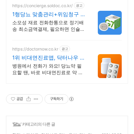
https://concierge.soldoc.co.kr/
광고
1형당뇨 맞춤관리+위임청구 재
처방 주기 무료알림
소모성 재료 전화한통으로 정기배
송 최소금액결제, 필요하면 인슐린
처방까지 한번에!
https://doctornow.co.kr
광고
1위 비대면진료앱, 닥터나우 앱
다운로드 800만 돌파!
병원에서 전화가 와요! 당뇨약 필
요할 땐, 바로 비대면진료로 약 처
방받으세요!
공감
구독하기
'
당뇨
' 카테고리의 다른 글