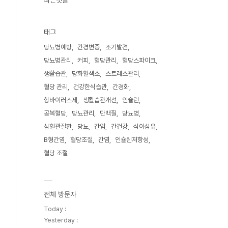
최근댓글
태그
당뇨병예방
간경변증
조기발견
당뇨병관리
커피
혈당관리
혈당스파이크
생활습관
당화혈색소
스트레스관리
혈당 관리
건강한식습관
간경화
항바이러스제
생활습관개선
인슐린
공복혈당
당뇨관리
단백질
당뇨병
심혈관질환
당뇨
간암
간건강
식이섬유
B형간염
혈당조절
간염
인슐린저항성
혈당 조절
전체 방문자
Today :
Yesterday :