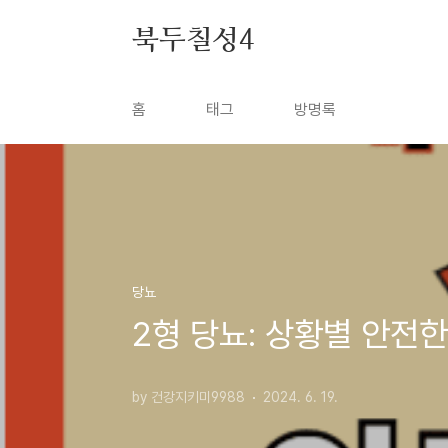
본문 바로가기
북두칠성4
홈
태그
방명록
당뇨
2형 당뇨: 상황별 안전한
by 건강지키미9988
2024. 6. 19.