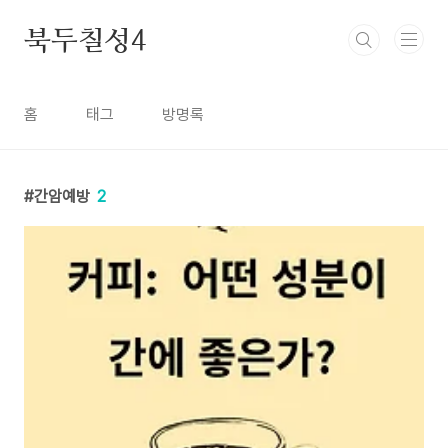
본문 바로가기
북두칠성4
홈
태그
방명록
간암예방
2