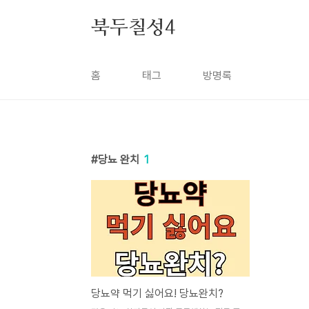
본문 바로가기
북두칠성4
홈
태그
방명록
당뇨 완치
1
당뇨약 먹기 싫어요! 당뇨완치?