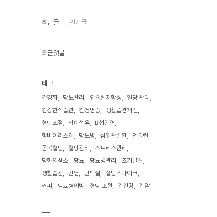
최근글
인기글
최근댓글
태그
간경화
당뇨관리
인슐린저항성
혈당 관리
건강한식습관
간경변증
생활습관개선
혈당조절
식이섬유
B형간염
항바이러스제
당뇨병
심혈관질환
인슐린
공복혈당
혈당관리
스트레스관리
당화혈색소
당뇨
당뇨병관리
조기발견
생활습관
간염
단백질
혈당스파이크
커피
당뇨병예방
혈당 조절
간건강
간암