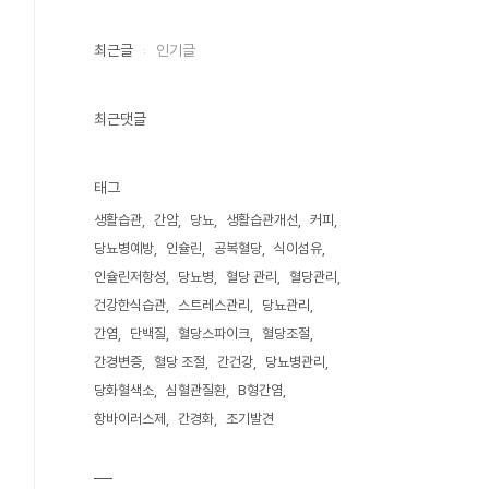
최근글
인기글
최근댓글
태그
생활습관
간암
당뇨
생활습관개선
커피
당뇨병예방
인슐린
공복혈당
식이섬유
인슐린저항성
당뇨병
혈당 관리
혈당관리
건강한식습관
스트레스관리
당뇨관리
간염
단백질
혈당스파이크
혈당조절
간경변증
혈당 조절
간건강
당뇨병관리
당화혈색소
심혈관질환
B형간염
항바이러스제
간경화
조기발견