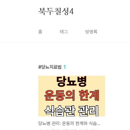
본문 바로가기
북두칠성4
홈
태그
방명록
당뇨치료법
1
당뇨병 관리: 운동의 한계와 식습관 개선