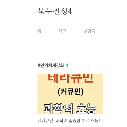
본문 바로가기
북두칠성4
홈
태그
방명록
면역체계강화
1
테라큐민: 과학이 입증한 치료 효능!