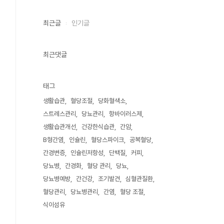
최근글
인기글
최근댓글
태그
생활습관
혈당조절
당화혈색소
스트레스관리
당뇨관리
항바이러스제
생활습관개선
건강한식습관
간암
B형간염
인슐린
혈당스파이크
공복혈당
간경변증
인슐린저항성
단백질
커피
당뇨병
간경화
혈당 관리
당뇨
당뇨병예방
간건강
조기발견
심혈관질환
혈당관리
당뇨병관리
간염
혈당 조절
식이섬유