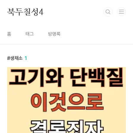
본문 바로가기
북두칠성4
홈
태그
방명록
생채소
1