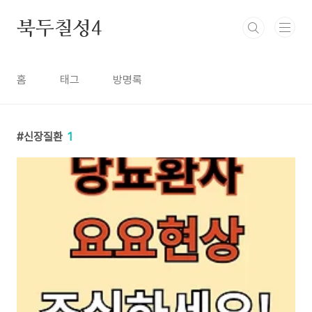
본문 바로가기
북두칠성4
홈
태그
방명록
신장질환
1