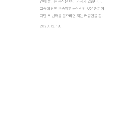
간에 좋다는 음식은 여러 가지가 있습니다.
그중에 단연 으뜸이고 공식적인 것은 커피이
지만 두 번째를 꼽으라면 저는 커큐민을 꼽겠
습니다. 어찌 보면 만병통치 약? 인 것처럼 효
2023. 12. 18.
과가 많습니다. 오늘은 커큐민의 장점이 너무
많지만 간질환에 좋은 몇 가지와 그 외 좋은
점 포함하여 9가지만 소개하겠습니다. 이 글
의 순서1. 들어가면서2. 국립암센터 연구3.
간섬유화 억제4. 간 염증 및 관절염개선5. 간
암 예방, 치료, 재발방지6. 치매예방7. 혈소판
증가8. 바이러스 제거9. 다이어트효과10. 결
론11. 도움 되는 글1. 들어가면서 인간은 태어
나 일정 기간 성장한 후 나이가 들면 서 점차
신체적, 인지적으로 쇠퇴하게 됩니다. 이러한
과정을 '노화'라고 말합니다. 노화는 완전히
막을 수 없지만 다양한..