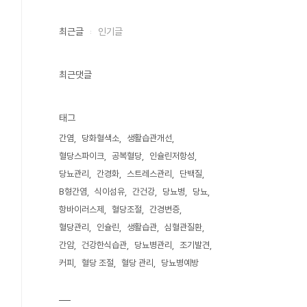
최근글
인기글
최근댓글
태그
간염
당화혈색소
생활습관개선
혈당스파이크
공복혈당
인슐린저항성
당뇨관리
간경화
스트레스관리
단백질
B형간염
식이섬유
간건강
당뇨병
당뇨
항바이러스제
혈당조절
간경변증
혈당관리
인슐린
생활습관
심혈관질환
간암
건강한식습관
당뇨병관리
조기발견
커피
혈당 조절
혈당 관리
당뇨병예방