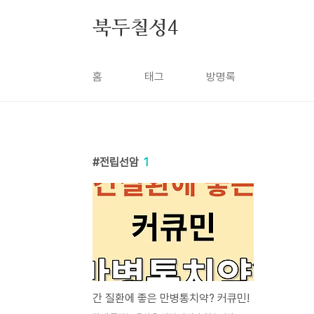
본문 바로가기
북두칠성4
홈
태그
방명록
전립선암
1
간 질환에 좋은 만병통치약? 커큐민!