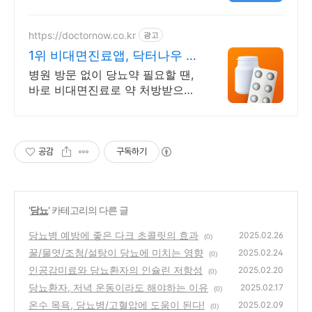
처방까지 한번에!
https://doctornow.co.kr
광고
1위 비대면진료앱, 닥터나우 앱
다운로드 800만 돌파!
병원 방문 없이 당뇨약 필요할 땐,
바로 비대면진료로 약 처방받으세
요!
공감
구독하기
'
당뇨
' 카테고리의 다른 글
당뇨병 예방에 좋은 다크 초콜릿의 효과
2025.02.26
(0)
꿀/물엿/조청/설탕이 당뇨에 미치는 영향
2025.02.24
(0)
인공감미료와 당뇨환자의 인슐린 저항성
2025.02.20
(0)
당뇨환자, 저녁 운동이라도 해야하는 이유
2025.02.17
(0)
온수 목욕, 당뇨병/고혈압에 도움이 된다!
2025.02.09
(0)