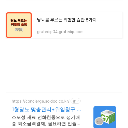
당뇨를 부르는 위험한 습관 8가지
gratedip04.gratedip.com
https://concierge.soldoc.co.kr/
광고
1형당뇨 맞춤관리+위임청구 재
처방 주기 무료알림
소모성 재료 전화한통으로 정기배
송 최소금액결제, 필요하면 인슐린