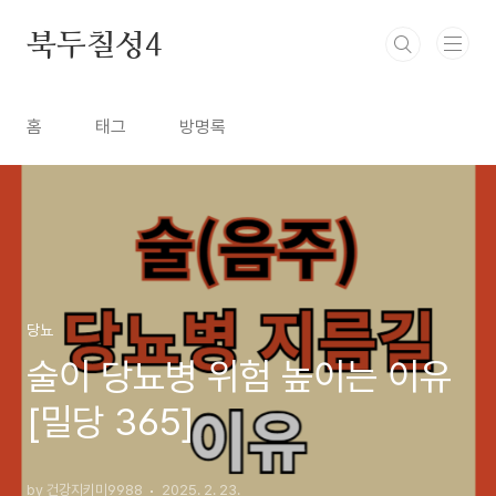
본문 바로가기
북두칠성4
홈
태그
방명록
당뇨
술이 당뇨병 위험 높이는 이유
[밀당 365]
by 건강지키미9988
2025. 2. 23.