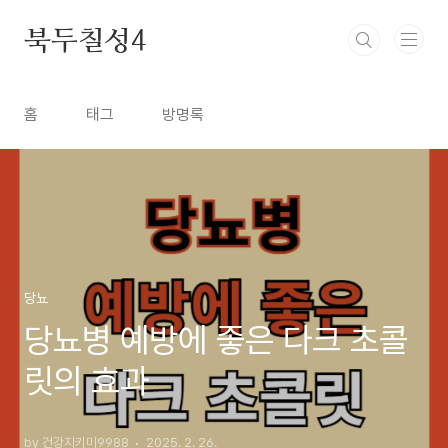
본문 바로가기
북두칠성4
홈
태그
방명록
당뇨
당뇨병 예방에 좋은 다크 초콜
릿의 효과
by 건강지키미9988
2025. 2. 26.