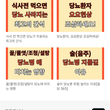
식사 전 먹으면 당뇨가 치료되는
당뇨환자, 요요현상 조심하세요!
최고의 간식
꿀/물엿/조청/설탕이 당뇨에 미치
술이 당뇨병 위험 높이는 이유[밀
는 영향
당 365]