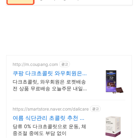
http://m.coupang.com
광고
쿠팡 다크초콜릿 와우회원은
무제한 무료 배송
다크초콜릿, 와우회원은 로켓배송
전 상품 무료배송 오늘주문 내일도
착! 꼭 필요한 제품은 쿠팡에서 더
저렴하게, 로켓배송으로 더 빠르
게!
https://smartstore.naver.com/dalicare
광고
여름 식단관리 초콜릿 추천 특
별한 한입초콜릿
당류 0% 다크초콜릿으로 운동, 체
중조절 중에도 부담 없이