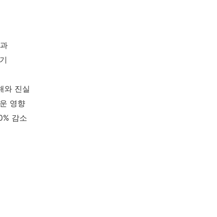
효과
막기
해와 진실
라운 영향
0% 감소