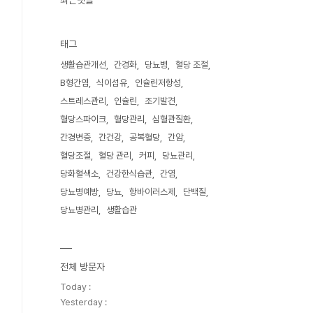
최근댓글
태그
생활습관개선
간경화
당뇨병
혈당 조절
B형간염
식이섬유
인슐린저항성
스트레스관리
인슐린
조기발견
혈당스파이크
혈당관리
심혈관질환
간경변증
간건강
공복혈당
간암
혈당조절
혈당 관리
커피
당뇨관리
당화혈색소
건강한식습관
간염
당뇨병예방
당뇨
항바이러스제
단백질
당뇨병관리
생활습관
전체 방문자
Today :
Yesterday :