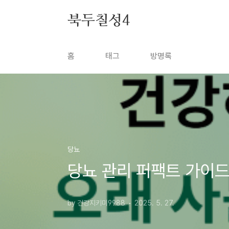
본문 바로가기
북두칠성4
홈
태그
방명록
당뇨
당뇨 관리 퍼팩트 가이드
by 건강지키미9988
2025. 5. 27.