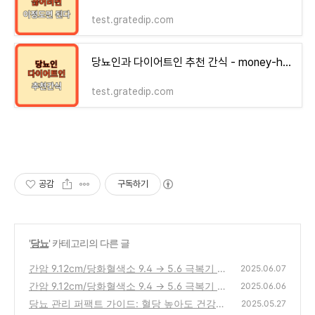
test.gratedip.com
당뇨인과 다이어트인 추천 간식 - money-health
test.gratedip.com
공감
구독하기
'
당뇨
' 카테고리의 다른 글
간암 9.12cm/당화혈색소 9.4 → 5.6 극복기 3
2025.06.07
편(2차 당뇨 재발과 그 원인 분석)
간암 9.12cm/당화혈색소 9.4 → 5.6 극복기 1
(0)
2025.06.06
편(생사의 기로에서 만난 간암, 그리고 희망)
당뇨 관리 퍼팩트 가이드: 혈당 높아도 건강하
2025.05.27