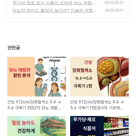
게 오래 사는 법
(0)
무가당·제로 표시 식품이 오히려 당뇨 위험 높
(0)
2025.05.21
이는 이유
당뇨약 먹어도 혈당이 높다면? 인슐린 저항성?
(0)
2025.05.11
해결방법
(0)
관련글
간암 9.12cm/당화혈색소 9.4 →
간암 9.12cm/당화혈색소 9.4 →
5.6 극복기 3편(2차 당뇨 재발과
5.6 극복기 1편(생사의 기로에서
그 원인 분석)
만난 간암, 그리고 희망)