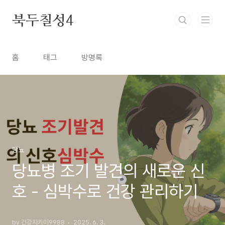
본문 바로가기
북두칠성4
홈
태그
방명록
당뇨
당뇨병 조기 발견의 새로운 신
호 - 심박수로 건강 관리하기
by 건강지키미9988
2025. 6. 3.