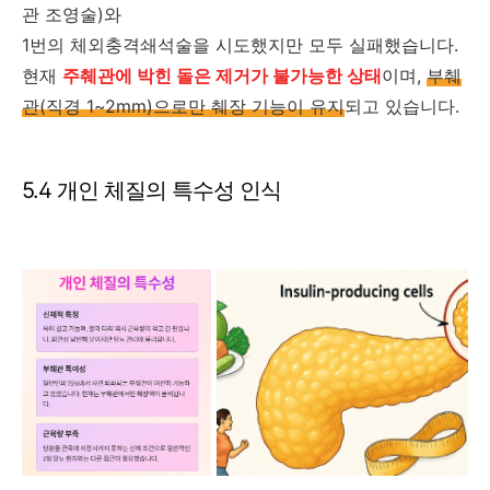
관 조영술)와
1번의 체외충격쇄석술을 시도했지만 모두 실패했습니다.
현재
주췌관에 박힌 돌은 제거가 불가능한 상태
이며,
부췌
관(직경 1~2mm)으로만 췌장 기능이 유지
되고 있습니다.
5.4 개인 체질의 특수성 인식