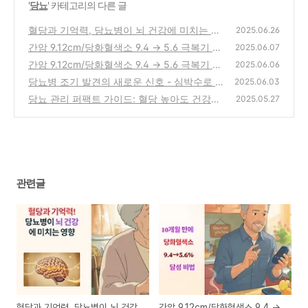
'
당뇨
' 카테고리의 다른 글
혈당과 기억력, 당뇨병이 뇌 건강에 미치는 영
2025.06.26
향
간암 9.12cm/당화혈색소 9.4 → 5.6 극복기 4
(0)
2025.06.07
편(10개월 만에 당화혈색소 5.6% 달성 비법)
간암 9.12cm/당화혈색소 9.4 → 5.6 극복기 1
2025.06.06
편(생사의 기로에서 만난 간암, 그리고 희망)
(0)
당뇨병 조기 발견의 새로운 신호 - 심박수로 건
2025.06.03
강 관리하기
(0)
당뇨 관리 퍼팩트 가이드: 혈당 높아도 건강하
(0)
2025.05.27
게 오래 사는 법
(0)
관련글
혈당과 기억력, 당뇨병이 뇌 건강
간암 9.12cm/당화혈색소 9.4 →