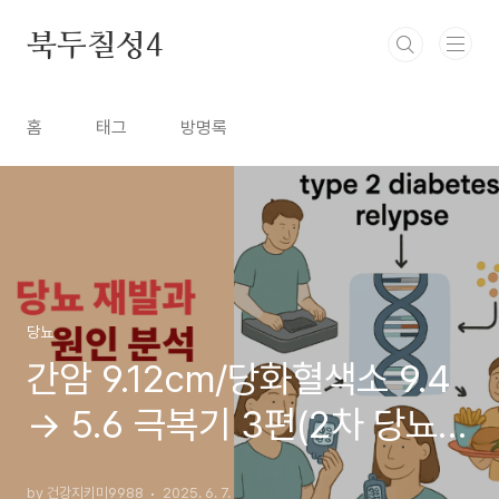
본문 바로가기
북두칠성4
홈
태그
방명록
당뇨
간암 9.12cm/당화혈색소 9.4
→ 5.6 극복기 3편(2차 당뇨
재발과 그 원인 분석)
by 건강지키미9988
2025. 6. 7.