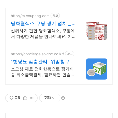
http://m.coupang.com
광고
당화혈색소 쿠팡 생기 넘치는
하루 활력을
섭취하기 편한 당화혈색소, 쿠팡에
서 다양한 제품을 만나보세요. 지
친 일상, 당신의 몸에 생기를 더하
는 건강한 선택을 쿠팡에서.
https://concierge.soldoc.co.kr/
광고
1형당뇨 맞춤관리+위임청구 복
잡한 청구 절차 ZERO
소모성 재료 전화한통으로 정기배
송 최소금액결제, 필요하면 인슐린
처방까지 한번에!
공감
구독하기