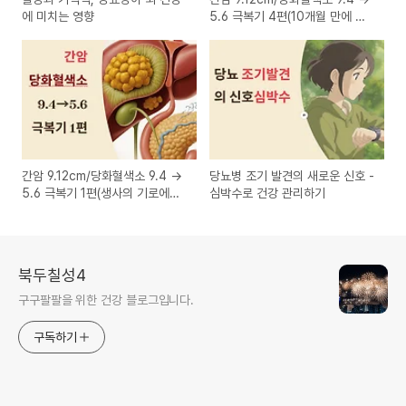
에 미치는 영향
5.6 극복기 4편(10개월 만에 당
화혈색소 5.6% 달성 비법)
간암 9.12cm/당화혈색소 9.4 →
당뇨병 조기 발견의 새로운 신호 -
5.6 극복기 1편(생사의 기로에서
심박수로 건강 관리하기
만난 간암, 그리고 희망)
북두칠성4
구구팔팔을 위한 건강 블로그입니다.
구독하기