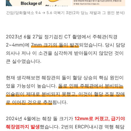
간암/당화혈색소 9.4 → 5.6 극복기 3편(2차 당뇨 재발과 그 원인 분석)
2023년 6월 27일 정기검진 CT 촬영에서 주췌관(직경
2~4mm)에
7mm 크기의 돌이 발견
되었습니다. 당시 담당
의사나 저나 이 소견을 심각하게 받아들이지 않았던 것이
큰 실수였습니다.
현재 생각해보면 췌장관의 돌이 혈당 상승의 핵심 원인이
었을 가능성이 높습니다.
돌로 인해 주췌관에서 분비되는
인슐린이 제대로 분비되지 못했고, 이것이 혈당 조절 장애
로 이어진 것으로 추정
됩니다.
2024년 4월에는 췌장 돌 크기가
12mm로 커졌고, 급기야
췌장염까지 발생
했습니다. 2번의 ERCP(내시경 역행 췌담