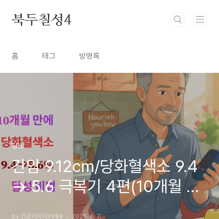
본문 바로가기
북두칠성4
홈
태그
방명록
당뇨
간암 9.12cm/당화혈색소 9.4
→ 5.6 극복기 4편(10개월 만
에 당화혈색소 5.6% 달성 비
by 건강지키미9988
2025. 6. 7.