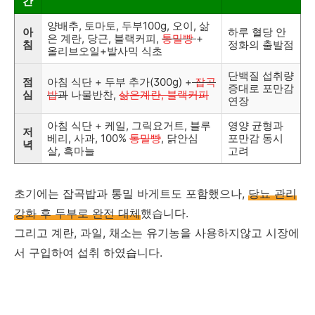
간
양배추, 토마토, 두부100g, 오이, 삶
아
하루 혈당 안
은 계란, 당근, 블랙커피,
통밀빵
+
침
정화의 출발점
올리브오일+발사믹 식초
단백질 섭취량
점
아침 식단 + 두부 추가(300g) +
잡곡
증대로 포만감
심
밥
과
나물반찬,
삶은계란, 블랙커피
연장
아침 식단 + 케일, 그릭요거트, 블루
영양 균형과
저
베리, 사과, 100%
통밀빵
, 닭안심
포만감 동시
녁
살,
흑마늘
고려
초기에는 잡곡밥과 통밀 바게트도 포함했으나,
당뇨 관리
강화 후 두부로 완전 대체
했습니다.
그리고 계란, 과일, 채소는 유기농을 사용하지않고 시장에
서 구입하여 섭취 하였습니다.