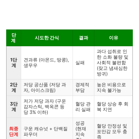
단
시도한 간식
결과
이유
계
과다 섭취로 인
한 소화 불량 및
1단
견과류 (아몬드, 땅콩),
실패
사회적 불편함
계
생무우
(잦고 냄새심한
방귀)
2단
저당 공산품 (저당 과
경제적
높은 비용으로
계
자, 아이스크림)
부담
지속 불가능
저가 저당 과자 (구운
3단
혈당 관
혈당 상승 후 회
감자스틱, 백옥콘 등
계
리 실패
복 지연
당 3% 이하)
성공
혈당 안정성 및
최종
구운 캐슈넛 + 단백질
(현재
포만감 모두 충
단계
파우더
지속
족