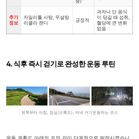
중)
과자나 단 음식
추가
자일리톨 사탕, 무설탕
이 당길 때 섭취,
긍정적
정보
리콜라 캔디
혈당에 큰 변화
없음
4. 식후 즉시 걷기로 완성한 운동 루틴
왼쪽부터 아침, 점심(오륙도), 저녁 거기운동하는 코스
운동 계획도 아래의 표와 같이 단계적으로 발전시켰습니