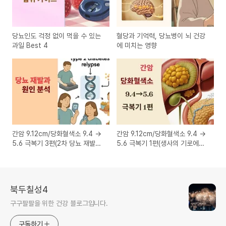
당뇨인도 걱정 없이 먹을 수 있는
혈당과 기억력, 당뇨병이 뇌 건강
과일 Best 4
에 미치는 영향
간암 9.12cm/당화혈색소 9.4 →
간암 9.12cm/당화혈색소 9.4 →
5.6 극복기 3편(2차 당뇨 재발과
5.6 극복기 1편(생사의 기로에서
그 원인 분석)
만난 간암, 그리고 희망)
북두칠성4
구구팔팔을 위한 건강 블로그입니다.
구독하기