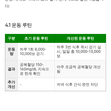
다:
4.1 운동 루틴
구분
초기 운동 루틴
개선된 운동 루틴
하루 3번 식후 즉시 걷기 실
운동
하루 1회 8,000-
시,
일일 총 10,000-13,000
량
10,000보 걷기
보
공복혈당 150-
아주 조금씩 공복혈당 개선
결과
160mg/dL 지속으
됨
로 한계 확인
추가
-
저녁 식후 간식 완전 차단
개선