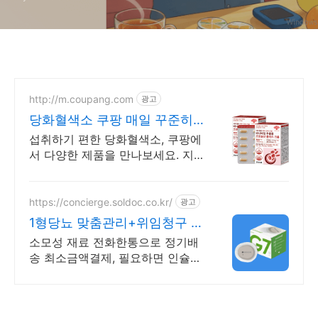
법)
http://m.coupang.com
광고
당화혈색소 쿠팡 매일 꾸준히
지키는 건강
섭취하기 편한 당화혈색소, 쿠팡에
서 다양한 제품을 만나보세요. 지
친 일상, 당신의 몸에 생기를 더하
는 건강한 선택을 쿠팡에서.
https://concierge.soldoc.co.kr/
광고
1형당뇨 맞춤관리+위임청구 복
잡한 청구 절차 ZERO
소모성 재료 전화한통으로 정기배
송 최소금액결제, 필요하면 인슐린
처방까지 한번에!