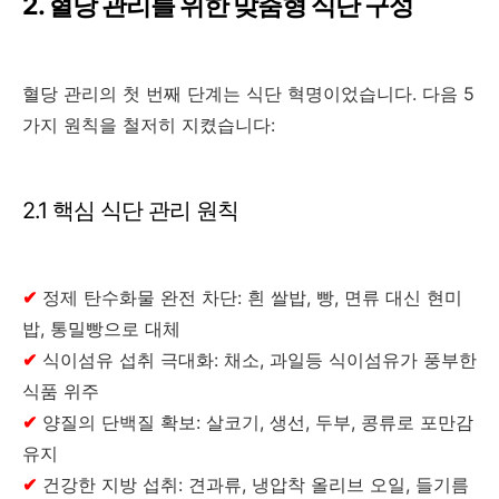
2. 혈당 관리를 위한 맞춤형 식단 구성
혈당 관리의 첫 번째 단계는 식단 혁명이었습니다. 다음 5
가지 원칙을 철저히 지켰습니다:
2.1 핵심 식단 관리 원칙
✔
정제 탄수화물 완전 차단: 흰 쌀밥, 빵, 면류 대신 현미
밥, 통밀빵으로 대체
✔
식이섬유 섭취 극대화: 채소, 과일등 식이섬유가 풍부한
식품 위주
✔
양질의 단백질 확보: 살코기, 생선, 두부, 콩류로 포만감
유지
✔
건강한 지방 섭취: 견과류, 냉압착 올리브 오일, 들기름