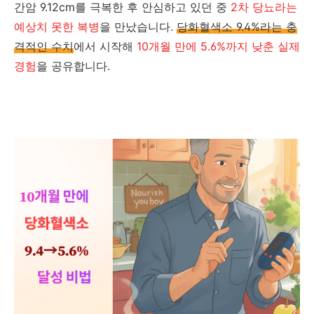
간암 9.12cm를 극복한 후 안심하고 있던 중
2차 당뇨라는
예상치 못한 복병
을 만났습니다.
당화혈색소 9.4%라는 충
격적인 수치
에서 시작해
10개월 만에 5.6%까지 낮춘 실제
경험
을 공유합니다.