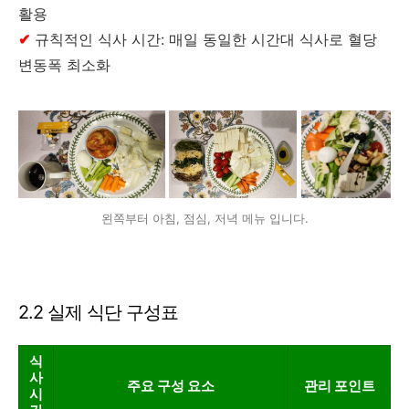
활용
✔
규칙적인 식사 시간: 매일 동일한 시간대 식사로 혈당
변동폭 최소화
왼쪽부터 아침, 점심, 저녁 메뉴 입니다.
2.2 실제 식단 구성표
식
사
주요 구성 요소
관리 포인트
시