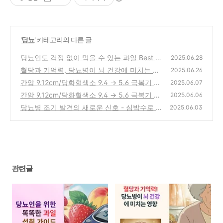
'
당뇨
' 카테고리의 다른 글
당뇨인도 걱정 없이 먹을 수 있는 과일 Best 4
2025.06.28
혈당과 기억력, 당뇨병이 뇌 건강에 미치는 영
(0)
2025.06.26
향
간암 9.12cm/당화혈색소 9.4 → 5.6 극복기 3
(0)
2025.06.07
편(2차 당뇨 재발과 그 원인 분석)
간암 9.12cm/당화혈색소 9.4 → 5.6 극복기 1
(0)
2025.06.06
편(생사의 기로에서 만난 간암, 그리고 희망)
당뇨병 조기 발견의 새로운 신호 - 심박수로 건
2025.06.03
강 관리하기
(0)
(0)
관련글