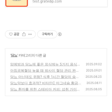
test.gratedip.com
공감
구독하기
'
당뇨
' 카테고리의 다른 글
암예방과 당뇨에 좋은 외식메뉴 5가지 음식들!
2025.09.02
아침공복혈당 높을 때 밤사이 혈당 관리 완벽
(0)
2025.09.01
가이드!
당뇨 아닌데도 위험? 식후 1시간 혈당의 숨겨
(0)
2025.08.23
진 비밀!
당뇨약보다 효과적? 비타민C 마그네슘 황금조
(0)
2025.08.11
합!
당뇨 환자를 위한 스테비아 커피: 섭취 가이드
(0)
2025.08.05
및 대안!
(0)