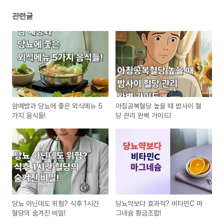
관련글
암예방과 당뇨에 좋은 외식메뉴 5
아침공복혈당 높을 때 밤사이 혈
가지 음식들!
당 관리 완벽 가이드!
당뇨 아닌데도 위험? 식후 1시간
당뇨약보다 효과적? 비타민C 마
혈당의 숨겨진 비밀!
그네슘 황금조합!