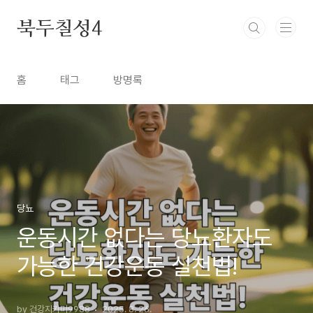
본문 바로가기
북두칠성4
홈
태그
방명록
당뇨
운동시간 없다는 당뇨환자도
가능한 건강운동 실천법!
by 건강지키미9988
2025. 8. 26.