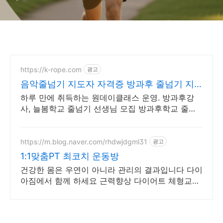
https://k-rope.com
광고
음악줄넘기 지도자 자격증 방과후 줄넘기 지
도자 양성
하루 만에 취득하는 원데이클래스 운영. 방과후강
사, 늘봄학교 줄넘기 선생님 모집 방과후학교 줄넘
기 강사 자격 연수. 지도자 자격증 취득. 강사 활동
을 시작하세요
https://m.blog.naver.com/rhdwjdgml31
광고
1:1맞춤PT 최코치 운동방
건강한 몸은 우연이 아니라 관리의 결과입니다 다이
아짐에서 함께 하세요 근력향상 다이어트 체형교정
케어까지 개인맞춤형 전문 트레이닝을 경험하세요