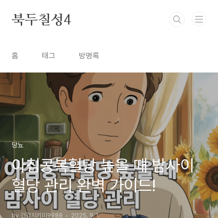
본문 바로가기
북두칠성4
홈
태그
방명록
당뇨
아침공복혈당 높을 때 밤사이
혈당 관리 완벽 가이드!
by 건강지키미9988
2025. 9. 1.