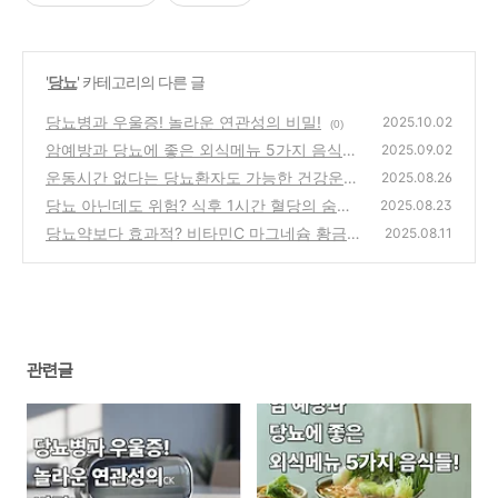
'
당뇨
' 카테고리의 다른 글
당뇨병과 우울증! 놀라운 연관성의 비밀!
2025.10.02
(0)
암예방과 당뇨에 좋은 외식메뉴 5가지 음식들!
2025.09.02
운동시간 없다는 당뇨환자도 가능한 건강운동
(0)
2025.08.26
실천법!
당뇨 아닌데도 위험? 식후 1시간 혈당의 숨겨
(0)
2025.08.23
진 비밀!
당뇨약보다 효과적? 비타민C 마그네슘 황금조
(0)
2025.08.11
합!
(0)
관련글