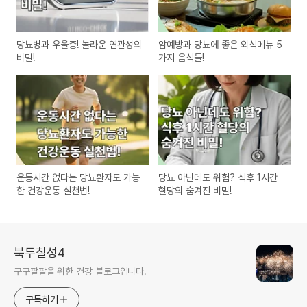
당뇨병과 우울증! 놀라운 연관성의
암예방과 당뇨에 좋은 외식메뉴 5
비밀!
가지 음식들!
운동시간 없다는 당뇨환자도 가능
당뇨 아닌데도 위험? 식후 1시간
한 건강운동 실천법!
혈당의 숨겨진 비밀!
북두칠성4
구구팔팔을 위한 건강 블로그입니다.
구독하기