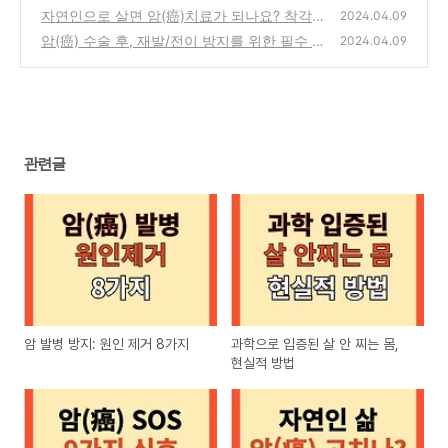
지 음식
자연인으로 살면 암(癌)치료가 되나요? 착각의
(0)
2024.04.09
위험!
암(癌) 수술 후, 재발/전이 방지를 위한 필수 체
(0)
2024.04.09
크리스트!
(0)
관련글
암 발병 방지: 원인 제거 8가지
과학으로 입증된 살 안 찌는 몸,
현실적 방법