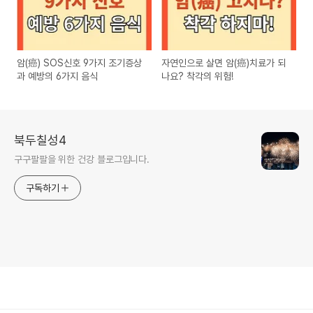
암(癌) SOS신호 9가지 조기증상
자연인으로 살면 암(癌)치료가 되
과 예방의 6가지 음식
나요? 착각의 위험!
북두칠성4
구구팔팔을 위한 건강 블로그입니다.
구독하기