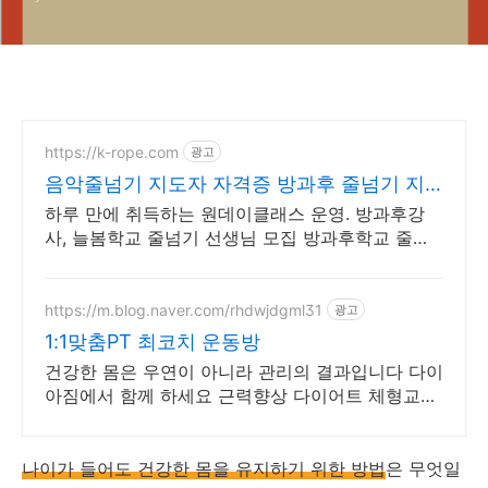
https://k-rope.com
광고
음악줄넘기 지도자 자격증 방과후 줄넘기 지
도자 양성
하루 만에 취득하는 원데이클래스 운영. 방과후강
사, 늘봄학교 줄넘기 선생님 모집 방과후학교 줄넘
기 강사 자격 연수. 지도자 자격증 취득. 강사 활동
을 시작하세요
https://m.blog.naver.com/rhdwjdgml31
광고
1:1맞춤PT 최코치 운동방
건강한 몸은 우연이 아니라 관리의 결과입니다 다이
아짐에서 함께 하세요 근력향상 다이어트 체형교정
케어까지 개인맞춤형 전문 트레이닝을 경험하세요
나이가 들어도 건강한 몸을 유지하기 위한 방법
은 무엇일