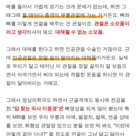
예를 들어서 가볍게 걷기는 크게 문제가 없는데, 뛰면 그
때그때
뛸 때마다 충격이 무릎관절에 가는 거
거든요. 뼈와
뼈를 이렇게 연결을 해주는 건 관절이죠.
관절은 소모품이
라고 생각
하셔야 돼요.
대체될 수 없는 소모품.
그래서 대체를 한다고 하면 인공관절 수술인 거잖아요. 근
데
인공관절은 정말 질이 떨어지는 대체품
이거든요. 실제
로 우리가 달고 태어난 이 관절을 정말 끝까지 잘 보듬으
면서 아껴가면서 써야 되는데 격렬한 운동을 하시면 이 관
절이 달아버리는 거예요.
그래서 영상의학과도 하면서 근골격계도 동시에 전공을
한
"암 찾는 의사 이원경"은
뼈영상을 되게 많이 봤는데 특
히 MRI를 보면 우리 무릎과 어깨, 팔꿈치, 발목, 연골 상태
를 보면, 퇴행성 관절염 있으신 분들 보면 딱 봐도 "이런데
어떻게 걸어 다녀?" 할 정도로 연골이 그냥 닳고 닳아서