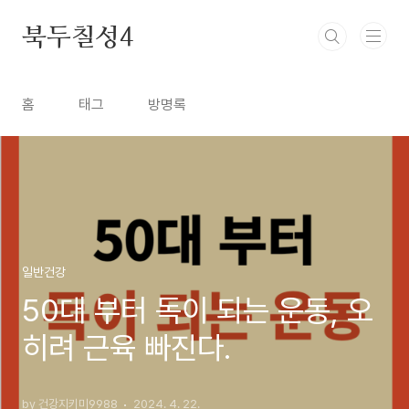
본문 바로가기
북두칠성4
홈
태그
방명록
일반건강
50대 부터 독이 되는 운동, 오
히려 근육 빠진다.
by 건강지키미9988
2024. 4. 22.