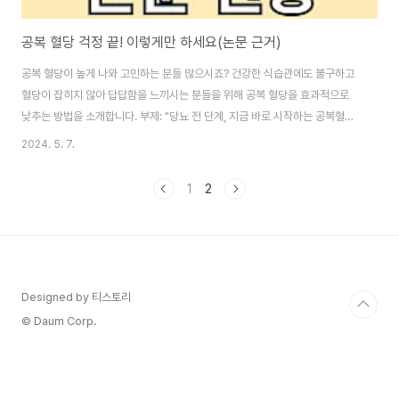
공복 혈당 걱정 끝! 이렇게만 하세요(논문 근거)
공복 혈당이 높게 나와 고민하는 분들 많으시죠? 건강한 식습관에도 불구하고
혈당이 잡히지 않아 답답함을 느끼시는 분들을 위해 공복 혈당을 효과적으로
낮추는 방법을 소개합니다. 부제: "당뇨 전 단계, 지금 바로 시작하는 공복혈당
관리" 이 글의 순서0. 이 글의 요약1. 공복혈당이란?2. 공복혈당 수치의 중요성
2024. 5. 7.
3. 공복혈당 낮추는 법4. 결론5. 도움 되는 글0. 이 글의 요약 ▣ 공복 혈당이
란 8시간 동안 아무것도 먹지 않은 상태의 혈당 수치를 말한다.▣ 인슐린 저항
1
2
성이 높아질 경우 공복 혈당이 올라갈 수 있으며, 이는 당뇨로 이어질 수 있
다.▣ 스트레스 관리, 체중 감량, 간식 끊기 등의 방법으로 공복 혈당을 효과적
으로 낮출 수 있다.▣ 특히 적절한 식단과 기초대사량을 높이는 음식 섭취가
도..
Designed by 티스토리
© Daum Corp.