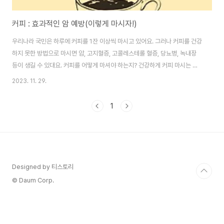
커피 : 효과적인 암 예방(이렇게 마시자!)
우리나라 국민은 하루에 커피를 1잔 이상씩 마시고 있어요. 그러나 커피를 건강
하지 못한 방법으로 마시면 암, 고지혈증, 고콜레스테롤 혈증, 당뇨병, 녹내장
등이 생길 수 있대요. 커피를 어떻게 마셔야 하는지? 건강하게 커피 마시는 팁
알려드릴게요. 이글의 순서0. 이 글의 요점1. 커피의 추출 방식 1-1. 커피 관련
2023. 11. 29.
논문2. 커피 마시는 시간3. 커피의 온도4. 커피에 좋은 첨가물 0. 이 글의 요점
[커피를 건강하게 즐기는 방법]커피를 마시는 방법 중 가장 중요한 것은 커피의
1
추출 방식이에요. 커피에 있는 기름 성분이 우리 몸에서 콜레스테롤로 바뀌기
때문이죠.적당한 양을 초과하여 커피를 마시면 심혈관 질환에 걸릴 확률이 높
아지고, 사망률도 높아질 수 있다는 연구 결과가 있어요. 그럼에도..
Designed by 티스토리
© Daum Corp.