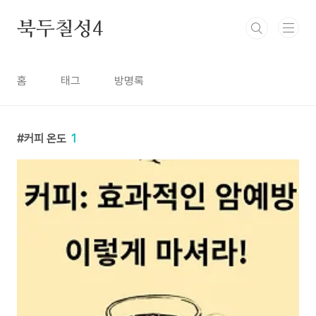
본문 바로가기
북두칠성4
홈
태그
방명록
커피 온도
1